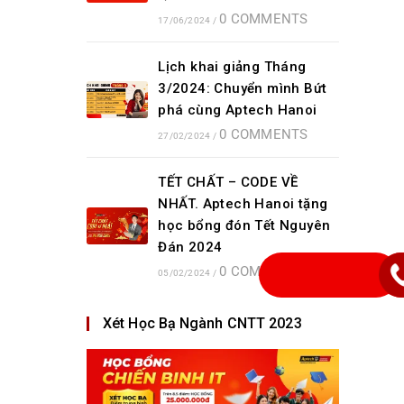
0 COMMENTS
17/06/2024
/
Lịch khai giảng Tháng
3/2024: Chuyển mình Bứt
phá cùng Aptech Hanoi
0 COMMENTS
27/02/2024
/
TẾT CHẤT – CODE VỀ
NHẤT. Aptech Hanoi tặng
học bổng đón Tết Nguyên
Đán 2024
0 COMMENTS
05/02/2024
/
Xét Học Bạ Ngành CNTT 2023