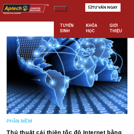
TƯ VẤN NGAY
Hamburger Toggle Menu
TUYỂN
KHÓA
GIỚI
SINH
HỌC
THIỆU
PHẦN MỀM
Thủ thuật cải thiện tốc độ Internet bằng