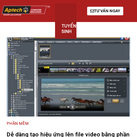
TƯ VẤN NGAY
TUYỂN
KHÓA
GIỚI
SINH
HỌC
THIỆU
PHẦN MỀM
Dễ dàng tạo hiệu ứng lên file video bằng phần