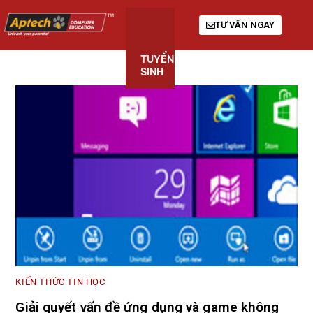
TƯ VẤN NGAY
TUYỂN
KHÓA
GIỚI
SINH
HỌC
THIỆU
KIẾN THỨC TIN HỌC
Giải quyết vấn đề ứng dụng và game không