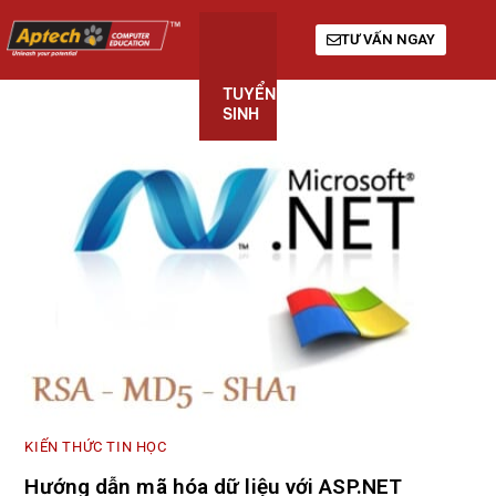
TƯ VẤN NGAY
TUYỂN
KHÓA
GIỚI
SINH
HỌC
THIỆU
KIẾN THỨC TIN HỌC
Hướng dẫn mã hóa dữ liệu với ASP.NET