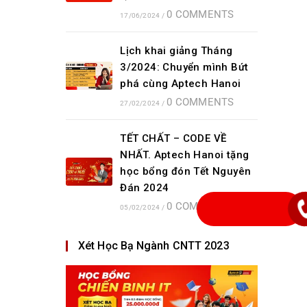
0 COMMENTS
17/06/2024
/
Lịch khai giảng Tháng
3/2024: Chuyển mình Bứt
phá cùng Aptech Hanoi
0 COMMENTS
27/02/2024
/
TẾT CHẤT – CODE VỀ
NHẤT. Aptech Hanoi tặng
học bổng đón Tết Nguyên
Đán 2024
0 COMMENTS
05/02/2024
/
Xét Học Bạ Ngành CNTT 2023