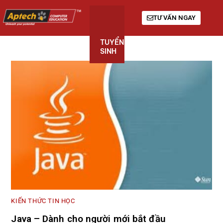
TƯ VẤN NGAY
TUYỂN
KHÓA
GIỚI
SINH
HỌC
THIỆU
KIẾN THỨC TIN HỌC
Java – Dành cho người mới bắt đầu