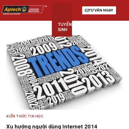
TƯ VẤN NGAY
TUYỂN
KHÓA
GIỚI
SINH
HỌC
THIỆU
KIẾN THỨC TIN HỌC
Xu hướng người dùng Internet 2014