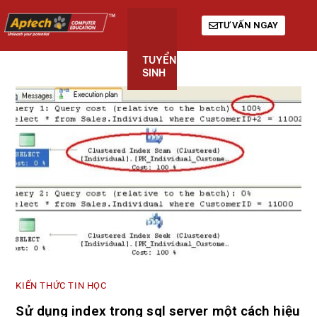
TƯ VẤN NGAY
TUYỂN
KHÓA
GIỚI
SINH
HỌC
THIỆU
KIẾN THỨC TIN HỌC
Sử dụng index trong sql server một cách hiệu