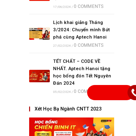
0 COMMENTS
17/06/2024
/
Lịch khai giảng Tháng
3/2024: Chuyển mình Bứt
phá cùng Aptech Hanoi
0 COMMENTS
27/02/2024
/
TẾT CHẤT – CODE VỀ
NHẤT. Aptech Hanoi tặng
học bổng đón Tết Nguyên
Đán 2024
0 COMMENTS
05/02/2024
/
Xét Học Bạ Ngành CNTT 2023