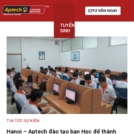
TƯ VẤN NGAY
TUYỂN
KHÓA
GIỚI
SINH
HỌC
THIỆU
TIN TỨC SỰ KIỆN
Hanoi – Aptech đào tạo bạn Học để thành