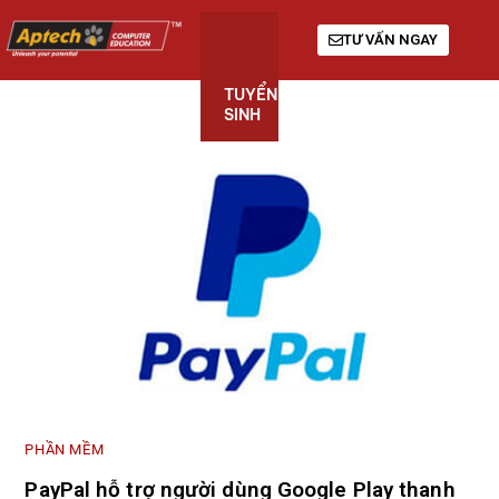
TƯ VẤN NGAY
TUYỂN
KHÓA
GIỚI
SINH
HỌC
THIỆU
PHẦN MỀM
PayPal hỗ trợ người dùng Google Play thanh