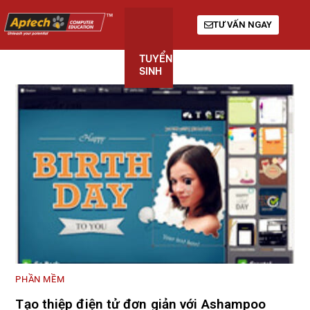
TƯ VẤN NGAY
TUYỂN
KHÓA
GIỚI
SINH
HỌC
THIỆU
PHẦN MỀM
Tạo thiệp điện tử đơn giản với Ashampoo