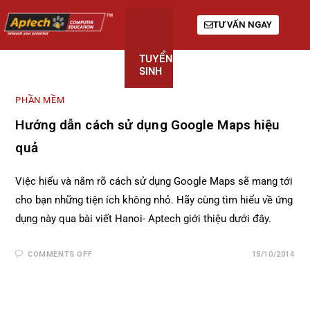
TƯ VẤN NGAY
TUYỂN
KHÓA
GIỚI
SINH
HỌC
THIỆU
PHẦN MỀM
Hướng dẫn cách sử dụng Google Maps hiệu
quả
Việc hiểu và nắm rõ cách sử dụng Google Maps sẽ mang tới
cho bạn những tiện ích không nhỏ. Hãy cùng tìm hiểu về ứng
dụng này qua bài viết Hanoi- Aptech giới thiệu dưới đây.
COMMENTS OFF
15/10/2014