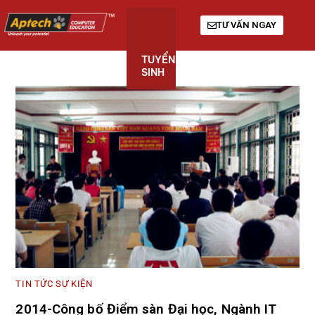
TƯ VẤN NGAY
TUYỂN
KHÓA
GIỚI
SINH
HỌC
THIỆU
TIN TỨC SỰ KIỆN
2014-Công bố Điểm sàn Đại học, Ngành IT