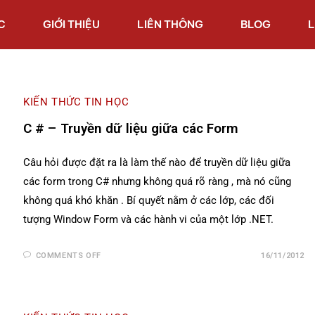
C
GIỚI THIỆU
LIÊN THÔNG
BLOG
L
KIẾN THỨC TIN HỌC
C # – Truyền dữ liệu giữa các Form
Câu hỏi được đặt ra là làm thế nào để truyền dữ liệu giữa
các form trong C# nhưng không quá rõ ràng , mà nó cũng
không quá khó khăn . Bí quyết nằm ở các lớp, các đối
tượng Window Form và các hành vi của một lớp .NET.
COMMENTS OFF
16/11/2012