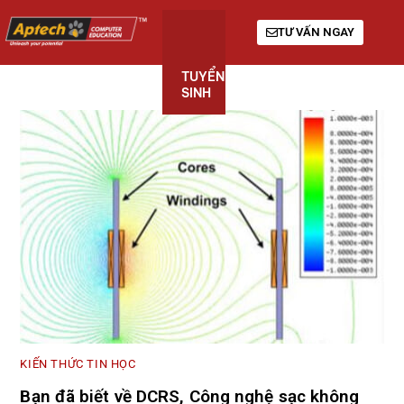
TƯ VẤN NGAY
TUYỂN
KHÓA
GIỚI
SINH
HỌC
THIỆU
KIẾN THỨC TIN HỌC
Bạn đã biết về DCRS, Công nghệ sạc không