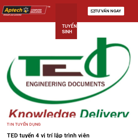
TƯ VẤN NGAY
TUYỂN
KHÓA
GIỚI
SINH
HỌC
THIỆU
TIN TUYỂN DỤNG
TED tuyển 4 vị trí lập trình viên