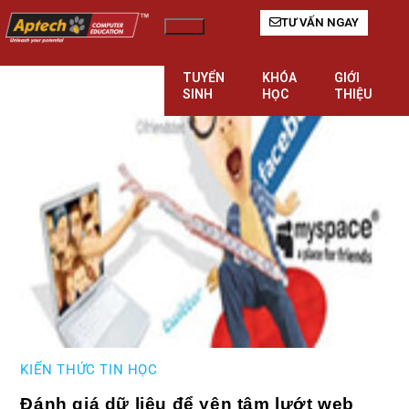
TƯ VẤN NGAY
Hamburger Toggle Menu
TUYỂN
KHÓA
GIỚI
SINH
HỌC
THIỆU
KIẾN THỨC TIN HỌC
Đánh giá dữ liệu để yên tâm lướt web