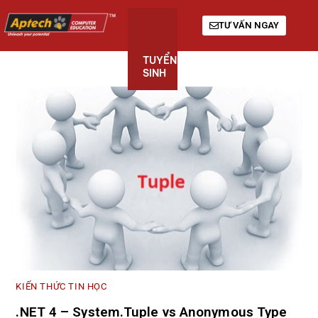
TƯ VẤN NGAY
TUYỂN
KHÓA
GIỚI
SINH
HỌC
THIỆU
KIẾN THỨC TIN HỌC
.NET 4 – System.Tuple vs Anonymous Type