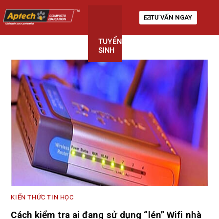
TƯ VẤN NGAY
TUYỂN
KHÓA
GIỚI
SINH
HỌC
THIỆU
KIẾN THỨC TIN HỌC
Cách kiểm tra ai đang sử dụng “lén” Wifi nhà