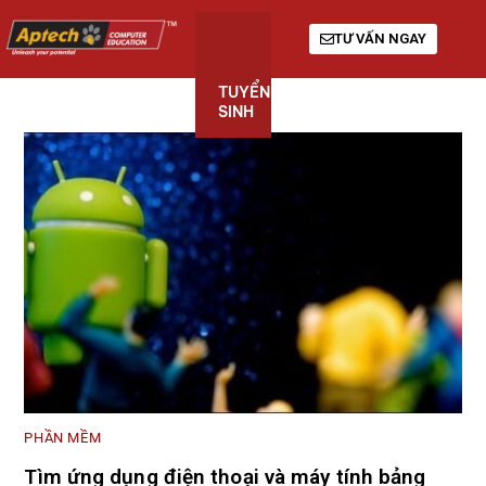
TƯ VẤN NGAY
TUYỂN
KHÓA
GIỚI
SINH
HỌC
THIỆU
PHẦN MỀM
Tìm ứng dụng điện thoại và máy tính bảng