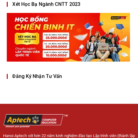
Xét Học Bạ Ngành CNTT 2023
Đăng Ký Nhận Tư Vấn
Hanoi-Aptech với hơn 22 năm kinh nghiệm đào tạo Lập trình viên (thành lập