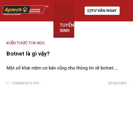
TƯ VẤN NGAY
TUYỂN
KHÓA
GIỚI
SINH
HỌC
THIỆU
KIẾN THỨC TIN HỌC
Botnet là gì vậy?
Một số khái niệm cơ bản cũng như thông tin về botnet....
COMMENTS OFF
20/08/2009