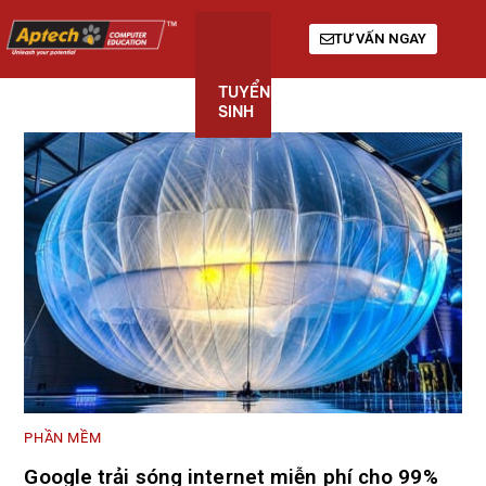
TƯ VẤN NGAY
TUYỂN
KHÓA
GIỚI
SINH
HỌC
THIỆU
PHẦN MỀM
Google trải sóng internet miễn phí cho 99%