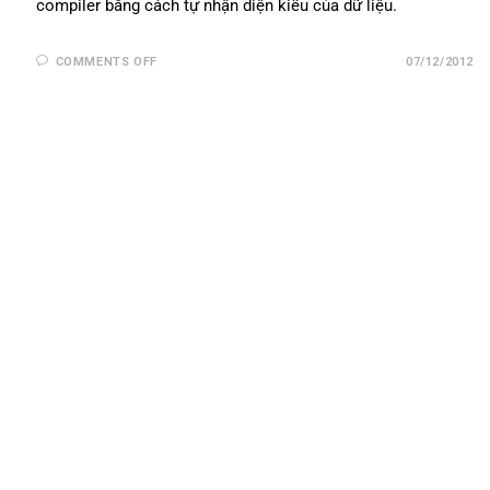
compiler bằng cách tự nhận diện kiểu của dữ liệu.
COMMENTS OFF
07/12/2012