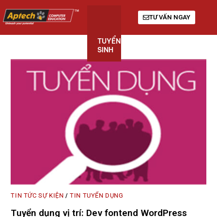
TƯ VẤN NGAY
TUYỂN
KHÓA
GIỚI
SINH
HỌC
THIỆU
TIN TỨC SỰ KIỆN
TIN TUYỂN DỤNG
/
Tuyển dụng vị trí: Dev fontend WordPress