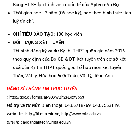
Bằng HDSE lập trình viên quốc tế của Aptech-Ấn Độ.
Thời gian học : 3 năm (06 học kỳ), học theo hình thức tích
luỹ tín chỉ.
CHỈ TIÊU ĐÀO TẠO
: 100 học viên
ĐỐI TƯỢNG XÉT TUYỂN:
Thí sinh đăng ký và dự Kỳ thi THPT quốc gia năm 2016
theo quy định của Bộ GD & ĐT. Xét tuyển trên cơ sở kết
quả của Kỳ thi THPT quốc gia. Tổ hợp môn xét tuyển
Toán, Vật lý, Hóa học
hoặc
Toán, Vật lý, tiếng Anh.
ĐĂNG KÍ THÔNG TIN TRỰC TUYẾN
:
http://goo.gl/forms/aRyQXwQh2eEoxW553
Hỗ trợ và tư vấn:
Điện thoại: 04.66718769, 043.7553119.
website:
;
http://fit.mta.edu.vn
http://www.mta.edu.vn
email
:
.
caodangaptech@mta.edu.vn