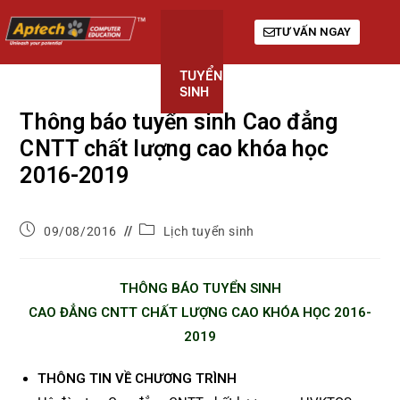
TƯ VẤN NGAY
TUYỂN
KHÓA
GIỚI
SINH
HỌC
THIỆU
Thông báo tuyển sinh Cao đẳng
CNTT chất lượng cao khóa học
2016-2019
09/08/2016
Lịch tuyển sinh
THÔNG BÁO TUYỂN SINH
CAO ĐẲNG CNTT CHẤT LƯỢNG CAO KHÓA HỌC 2016-
2019
THÔNG TIN VỀ CHƯƠNG TRÌNH