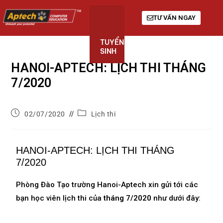
TƯ VẤN NGAY
TUYỂN
KHÓA
GIỚI
SINH
HỌC
THIỆU
HANOI-APTECH: LỊCH THI THÁNG
7/2020
02/07/2020
Lịch thi
HANOI-APTECH: LỊCH THI THÁNG
7/2020
Phòng Đào Tạo trường Hanoi-Aptech xin gửi tới các
bạn học viên lịch thi của
tháng 7/2020
như dưới đây: