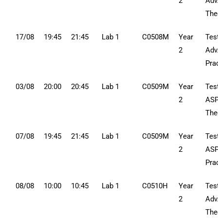
2
Adv
The
17/08
19:45
21:45
Lab 1
C0508M
Year
Tes
2
Adv
Pra
03/08
20:00
20:45
Lab 1
C0509M
Year
Tes
2
ASP
The
07/08
19:45
21:45
Lab 1
C0509M
Year
Tes
2
ASP
Pra
08/08
10:00
10:45
Lab 1
C0510H
Year
Tes
2
Adv
The