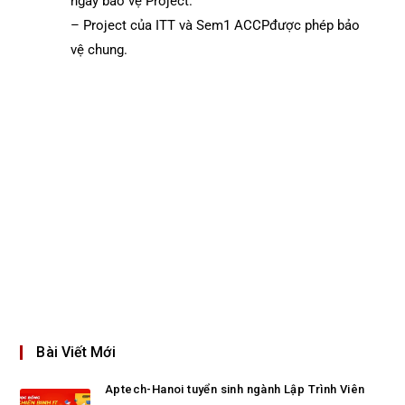
ngày bảo vệ Project.
– Project của ITT và Sem1 ACCPđược phép bảo
vệ chung.
Bài Viết Mới
Aptech-Hanoi tuyển sinh ngành Lập Trình Viên