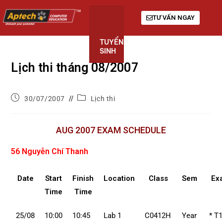
TƯ VẤN NGAY
TUYỂN
KHÓA
GIỚI
SINH
HỌC
THIỆU
Lịch thi tháng 08/2007
30/07/2007
Lịch thi
AUG 2007 EXAM SCHEDULE
56 Nguyễn Chí Thanh
Date
Start
Finish
Location
Class
Sem
Ex
Time
Time
25/08
10:00
10:45
Lab 1
C0412H
Year
* T