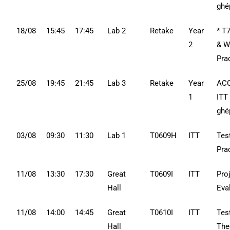
ghé
18/08
15:45
17:45
Lab 2
Retake
Year
* T
2
& W
Pra
25/08
19:45
21:45
Lab 3
Retake
Year
ACC
1
ITT
ghé
03/08
09:30
11:30
Lab 1
T0609H
ITT
Tes
Pra
11/08
13:30
17:30
Great
T0609I
ITT
Pro
Hall
Eva
11/08
14:00
14:45
Great
T0610I
ITT
Tes
Hall
The