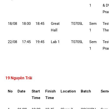
1
& 
Pra
18/08
18:00
18:45
Great
T0705L
Sem
Tes
Hall
1
The
22/08
17:45
19:45
Lab 1
T0705L
Sem
Tes
1
Pra
19 Nguyễn Trãi
No
Date
Start
Finish
Location
Batch
Sem
Time
Time