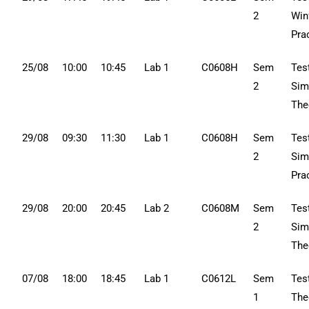
2
Win
Pra
25/08
10:00
10:45
Lab 1
C0608H
Sem
Tes
2
Simp
The
29/08
09:30
11:30
Lab 1
C0608H
Sem
Tes
2
Simp
Pra
29/08
20:00
20:45
Lab 2
C0608M
Sem
Tes
2
Simp
The
07/08
18:00
18:45
Lab 1
C0612L
Sem
Tes
1
The