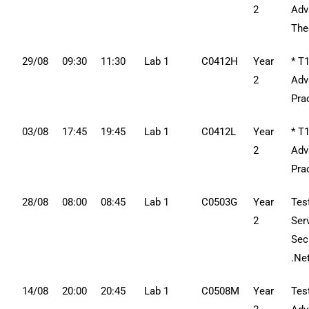
2
Adv
The
29/08
09:30
11:30
Lab 1
C0412H
Year
* T
2
Adv
Pra
03/08
17:45
19:45
Lab 1
C0412L
Year
* T
2
Adv
Pra
28/08
08:00
08:45
Lab 1
C0503G
Year
Tes
2
Ser
Secu
.Ne
14/08
20:00
20:45
Lab 1
C0508M
Year
Tes