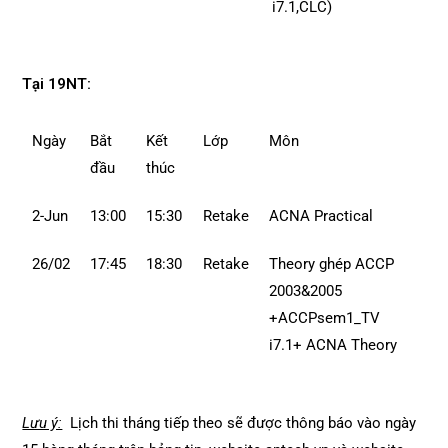
i7.1,CLC)
Tại 19NT:
Ngày
Bắt
Kết
Lớp
Môn
đầu
thúc
2-Jun
13:00
15:30
Retake
ACNA Practical
26/02
17:45
18:30
Retake
Theory ghép ACCP
2003&2005
+ACCPsem1_TV
i7.1+ ACNA Theory
Lưu ý:
Lịch thi tháng tiếp theo sẽ được thông báo vào ngày