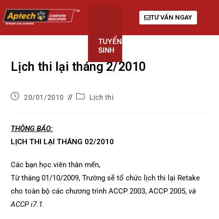
TƯ VẤN NGAY
TUYỂN
KHÓA
GIỚI
SINH
HỌC
THIỆU
Lịch thi lại tháng 2/2010
20/01/2010
Lịch thi
THÔNG BÁO:
LỊCH THI LẠI THÁNG 02/2010
Các bạn học viên thân mến,
Từ tháng 01/10/2009, Trường sẽ tổ chức lịch thi lại Retake
cho toàn bộ các chương trình ACCP 2003, ACCP 2005,
và
ACCP i7.1.