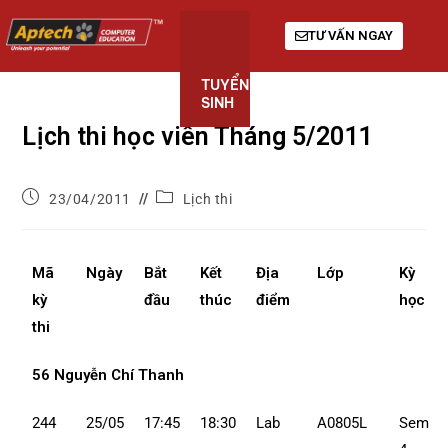
TƯ VẤN NGAY
TUYỂN
KHÓA
GIỚI
SINH
HỌC
THIỆU
Lịch thi học viên Tháng 5/2011
23/04/2011
Lịch thi
Mã
Ngày
Bắt
Kết
Địa
Lớp
Kỳ
kỳ
đầu
thúc
điểm
học
thi
56 Nguyễn Chí Thanh
244
25/05
17:45
18:30
Lab
A0805L
Sem