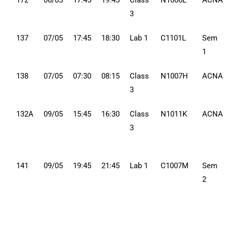
172
06/05
17:45
19:45
Class
N1006L
ACNA
3
137
07/05
17:45
18:30
Lab 1
C1101L
Sem
1
138
07/05
07:30
08:15
Class
N1007H
ACNA
3
132A
09/05
15:45
16:30
Class
N1011K
ACNA
3
141
09/05
19:45
21:45
Lab 1
C1007M
Sem
2