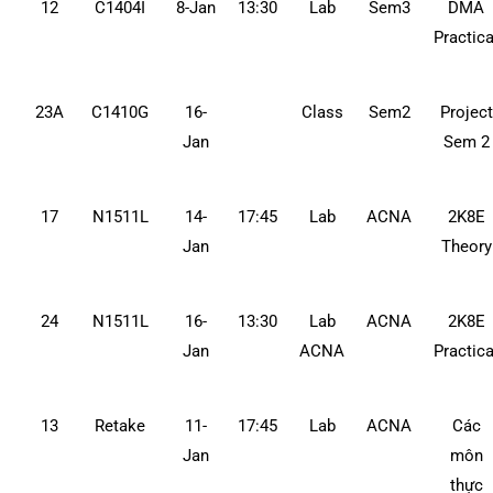
12
C1404I
8-Jan
13:30
Lab
Sem3
DMA
Practica
23A
C1410G
16-
Class
Sem2
Project
Jan
Sem 2
17
N1511L
14-
17:45
Lab
ACNA
2K8E
Jan
Theory
24
N1511L
16-
13:30
Lab
ACNA
2K8E
Jan
ACNA
Practica
13
Retake
11-
17:45
Lab
ACNA
Các
Jan
môn
thực