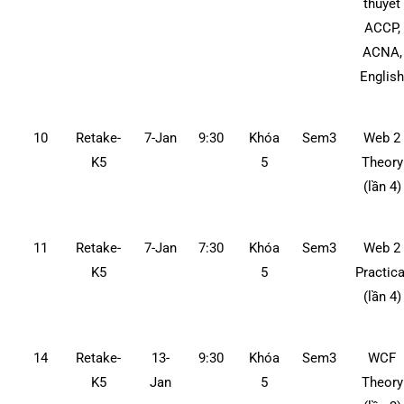
thuyết
ACCP,
ACNA,
Englis
10
Retake-
7-Jan
9:30
Khóa
Sem3
Web 2
K5
5
Theory
(lần 4)
11
Retake-
7-Jan
7:30
Khóa
Sem3
Web 2
K5
5
Practica
(lần 4)
14
Retake-
13-
9:30
Khóa
Sem3
WCF
K5
Jan
5
Theory