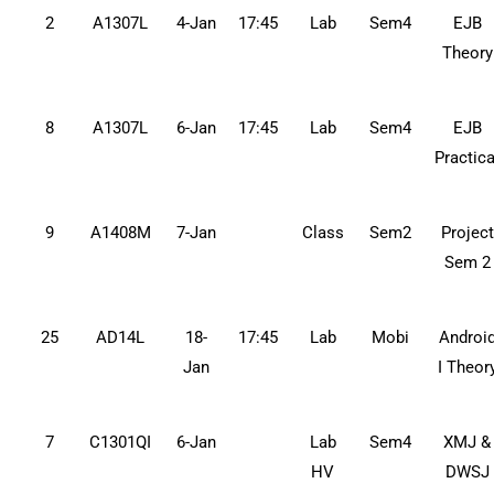
2
A1307L
4-Jan
17:45
Lab
Sem4
EJB
Theory
8
A1307L
6-Jan
17:45
Lab
Sem4
EJB
Practica
9
A1408M
7-Jan
Class
Sem2
Project
Sem 2
25
AD14L
18-
17:45
Lab
Mobi
Androi
Jan
I Theor
7
C1301QI
6-Jan
Lab
Sem4
XMJ &
HV
DWSJ