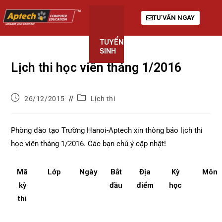
TƯ VẤN NGAY
TUYỂN
KHÓA
GIỚI
SINH
HỌC
THIỆU
Lịch thi học viên tháng 1/2016
26/12/2015
Lịch thi
Phòng đào tạo Trường Hanoi-Aptech xin thông báo lịch thi
học viên tháng 1/2016. Các bạn chú ý cập nhật!
Mã
Lớp
Ngày
Bắt
Địa
Kỳ
Môn
kỳ
đầu
điểm
học
thi