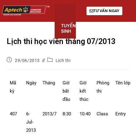
TƯ VẤN NGAY
TUYỂN
KHÓA
GIỚI
SINH
HỌC
THIỆU
Lịch thi học viên tháng 07/2013
29/06/2013
Lịch thi
Mã
Ngày
Tháng
Giờ
Giờ
Phòng
Tên lớp
kỳ
bắt
kết
thi
đầu
thúc
407
6-
2013/7
8:30
10:40
Class
Entry
Jul-
2013