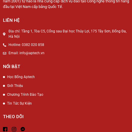
năm 2001) tự hào là nhà cung cấp dịch vụ đào tạo Công nghệ thông tin hàng
đầu tại Việt Nam cấp bằng Quốc Tế.
LIÊN HỆ
Địa chỉ: Tầng 1, Tòa C5, Cổng sau Đại học Thủy Lợi, 175 Tây Sơn, Đống Đa,
Hà Nội
Hotline: 0382 020 858
Email: info@aptech.vn
NỔI BẬT
Học Bổng Aptech
Giới Thiệu
Chương Trình Đào Tạo
Tin Tức Sự Kiện
THEO DÕI