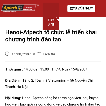
TƯ VẤN NGAY
TUYỂN
KHÓA
GIỚI
SINH
HỌC
THIỆU
Hanoi-Atpech tổ chức lễ triển khai
chương trình đào tạo
14/08/2007
Lịch thi
Thời gian :
14:00 đến 15:00 , Thứ 4, Ngày 15/8/2007
Địa điểm :
Tầng 2, Tòa nhà Viettronics – 56 Nguyễn Chí
Thanh, Hà Nội
Nội dung:
Hanoi-Aptech công bố trước học viên, phụ huynh
học viên, báo giới và cộng đồng về các chương trình đào tạo