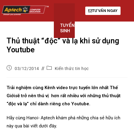
TƯ VẤN NGAY
TUYỂN
KHÓA
GIỚI
SINH
HỌC
THIỆU
Thủ thuật “độc” và lạ khi sử dụng
Youtube
03/12/2014
Kiến thức tin học
Trải nghiệm cùng Kênh video trực tuyến lớn nhất Thế
Giớisẽ trở nên thú vị hơn rất nhiều với những thủ thuật
“độc và lạ” chỉ dành riêng cho Youtube.
Hãy cùng Hanoi- Aptech khám phá những chia sẻ hữu ích
này qua bài viết dưới đây.