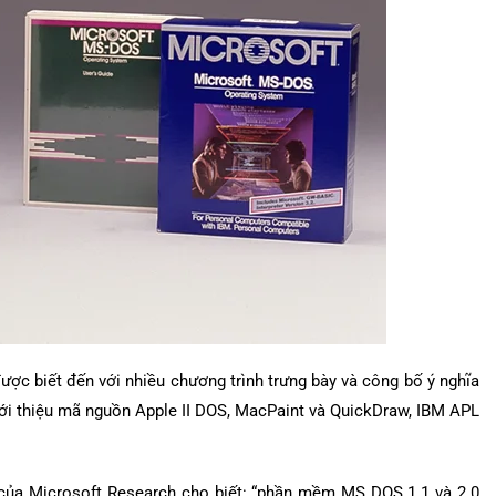
ợc biết đến với nhiều chương trình trưng bày và công bố ý nghĩa
iới thiệu mã nguồn Apple II DOS, MacPaint và QuickDraw, IBM APL
h của Microsoft Research cho biết: “phần mềm MS DOS 1.1 và 2.0