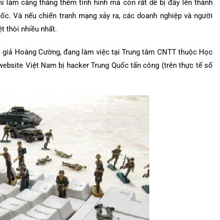
ỉ làm căng thẳng thêm tình hình mà còn rất dễ bị đẩy lên thành
c. Và nếu chiến tranh mạng xảy ra, các doanh nghiệp và người
t thòi nhiều nhất.
 tác giả Hoàng Cường, đang làm việc tại Trung tâm CNTT thuộc Học
 website Việt Nam bị hacker Trung Quốc tấn công (trên thực tế số