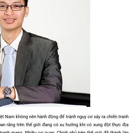
iệt Nam không nên hành động để tránh nguy cơ xảy ra chiến tranh
an rằng trên thế giới đang có xu hướng khi có xung đột thực địa
tranh mạng. Nhiều cơ quan, Chính phủ trên thế giới đã thành lập