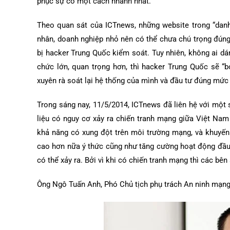
phục sự cố một cách nhanh nhất.
Theo quan sát của ICTnews, những website trong “danh
nhân, doanh nghiệp nhỏ nên có thể chưa chú trọng đúng 
bị hacker Trung Quốc kiểm soát. Tuy nhiên, không ai dá
chức lớn, quan trọng hơn, thì hacker Trung Quốc sẽ “b
xuyên rà soát lại hệ thống của mình và đầu tư đúng mức
Trong sáng nay, 11/5/2014, ICTnews đã liên hệ với một
liệu có nguy cơ xảy ra chiến tranh mạng giữa Việt Na
khả năng có xung đột trên môi trường mạng, và khuyến
cao hơn nữa ý thức cũng như tăng cường hoạt động đầu t
có thể xảy ra. Bởi vì khi có chiến tranh mạng thì các bên 
Ông Ngô Tuấn Anh, Phó Chủ tịch phụ trách An ninh mạng