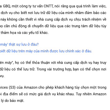
 GBQ, một công ty tư vấn CNTT, nói rằng qua quá trình làm việc,
dịch vụ cho biết nơi lưu trữ dữ liệu của mình nhằm đảm bảo các
 này không cần thiết vì nhà cung cấp dịch vụ chịu trách nhiệm về
 họ cần chủ động di chuyển dữ liệu qua các trung tâm dữ liệu tùy
n thảm họa và các yếu tố khác.
iết dữ liệu trên mây của mình được lưu chính xác ở đâu.
rên mây
", họ có thể thỏa thuận với nhà cung cấp dịch vụ hay truy
 liệu có thể lưu trữ. Trong vài trường hợp, bạn có thể chọn nơi
vụ.
ervices (S3) của Amazon cho phép khách hàng tùy chọn một trong
Mỗi địa điểm sẽ có mức giá dịch vụ khác nhau. Tuy nhiên Amazon
ì lý do bảo mật.