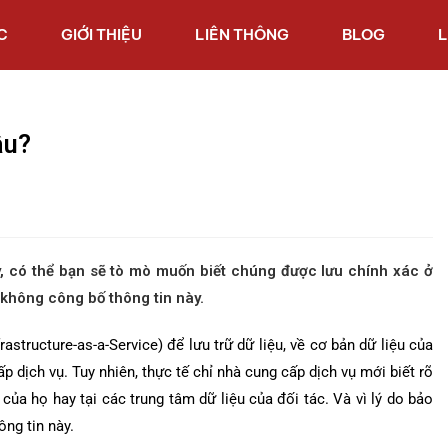
C
GIỚI THIỆU
LIÊN THÔNG
BLOG
L
âu?
y, có thể bạn sẽ tò mò muốn biết chúng được lưu chính xác ở
không công bố thông tin này.
structure-as-a-Service) để lưu trữ dữ liệu, về cơ bản dữ liệu của
p dịch vụ. Tuy nhiên, thực tế chỉ nhà cung cấp dịch vụ mới biết rõ
 của họ hay tại các trung tâm dữ liệu của đối tác. Và vì lý do bảo
ng tin này.