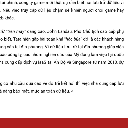
ài chính, công ty game mới thật sự cần biết nơi lưu trữ dữ liệu vì
 Nếu việc truy cập dữ liệu chậm sẽ khiến người chơi game hay
eb khác.
 trữ
"trên mây"
càng cao. John Landau, Phó Chủ tịch cao cấp phụ
biết, Tata hiện gặp bài toán khá "
hóc búa"
đó là các khách hàng
 cấp tại địa phương. Vì dữ liệu lưu trữ tại địa phương giúp việc
à các công ty, các nhóm nghiên cứu của Mỹ đang làm việc tại quốc
s cung cấp dịch vụ IaaS tại Ấn Độ và Singapore từ năm 2010, dự
 có nhu cầu quá cao về độ trễ kết nối thì việc nhà cung cấp lưu
ả năng bảo mật, mức an toàn dữ liệu. <