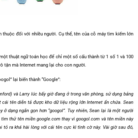
 thuộc đối với nhiều người. Cụ thể, tên của cỗ máy tìm kiếm lớn
 một thuật ngữ toán học để chỉ một số cấu thành từ 1 số 1 và 100
 vô tận mà Internet mang lại cho con người.
oogol” lại biến thành “Google”:
nford) và Larry lúc bấy giờ đang ở trong văn phòng, sử dụng bảng
t cái tên diễn tả được kho dữ liệu rộng lớn Internet ẩn chứa. Sean
ày ở dạng ngắn gọn hơn “googol”. Tuy nhiên, Sean lại là một người
đã tìm thử tên miền google.com thay vì googol.com và tên miền này
tỏ ra khá hài lòng với cái tên cực kì tình cờ này. Vài giờ sau đó,