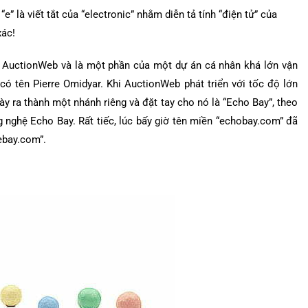
” là viết tắt của “electronic” nhằm diễn tả tính “điện tử” của
xác!
ên AuctionWeb và là một phần của một dự án cá nhân khá lớn vận
ó tên Pierre Omidyar. Khi AuctionWeb phát triển với tốc độ lớn
y ra thành một nhánh riêng và đặt tay cho nó là “Echo Bay”, theo
 nghệ Echo Bay. Rất tiếc, lúc bấy giờ tên miền “echobay.com” đã
ebay.com”.