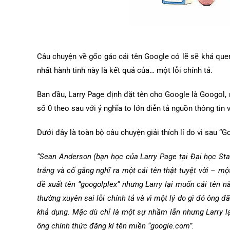
Câu chuyện về gốc gác cái tên Google có lẽ sẽ khá quen
nhất hành tinh này là kết quả của… một lỗi chính tả.
Ban đầu, Larry Page định đặt tên cho Google là Googol,
số 0 theo sau với ý nghĩa to lớn diễn tả nguồn thông tin
Dưới đây là toàn bộ câu chuyện giải thích lí do vì sau “G
“Sean Anderson (bạn học của Larry Page tại Đại học Sta
trắng và cố gắng nghĩ ra một cái tên thật tuyệt vời – mộ
đề xuất tên “googolplex” nhưng Larry lại muốn cái tên n
thường xuyên sai lỗi chính tả và vì một lý do gì đó ông 
khả dụng. Mặc dù chỉ là một sự nhầm lẫn nhưng Larry lại 
ông chính thức đăng kí tên miền “google.com”.