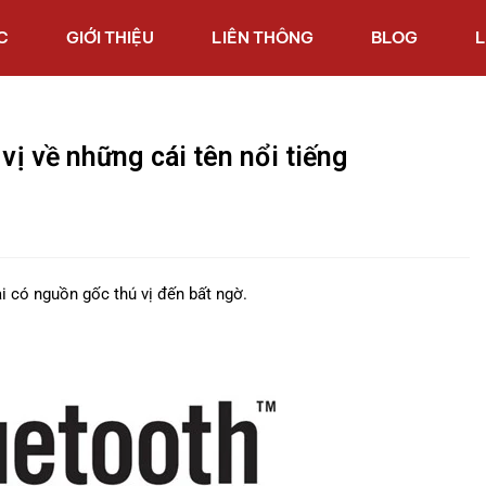
C
GIỚI THIỆU
LIÊN THÔNG
BLOG
L
vị về những cái tên nổi tiếng
i có nguồn gốc thú vị đến bất ngờ.