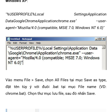
Windows XP:
"%USERPROFILE%Local SettingsApplication
DataGoogleChromeApplicationchrome.exe" –user-
agent="Mozilla/4.0 (compatible; MSIE 7.0; Windows NT 6.0)"
Vào menu File > Save, chọn All Files tại mục Save as type,
đặt tên tùy ý với đuôi .bat tại mục File name (VD:
chrome.bat). Chọn thư mục lưu file, sau đó nhấn Save.