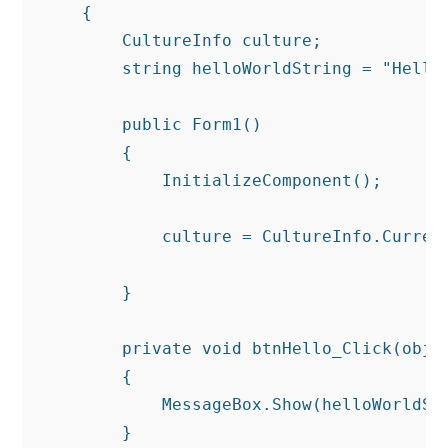
    {

        CultureInfo culture;

        string helloWorldString = "Hello 
        public Form1()

        {

            InitializeComponent();

            culture = CultureInfo.Current
        }

        private void btnHello_Click(objec
        {

            MessageBox.Show(helloWorldStr
        }
