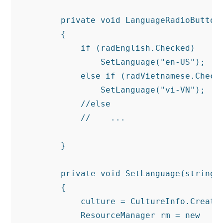
        private void LanguageRadioButtons
        {

            if (radEnglish.Checked)

                SetLanguage("en-US");

            else if (radVietnamese.Checke
                SetLanguage("vi-VN");

            //else

            //    ...

        }

        private void SetLanguage(string c
        {

            culture = CultureInfo.CreateS
            ResourceManager rm = new
