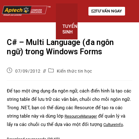
TƯ VẤN NGAY
TUYỂN
KHÓA
GIỚI
SINH
HỌC
THIỆU
C# – Multi Language (đa ngôn
ngữ) trong Windows Forms
07/09/2012
Kiến thức tin học
Để tạo một ứng dụng đa ngôn ngữ, cách điển hình là tạo các
string table để lưu trữ các văn bản, chuỗi cho mỗi ngôn ngữ.
Trong .NET, bạn có thể dùng các Resource để tạo ra các
string table này và dùng lớp
để quản lý và
ResourceManager
lấy ra các chuỗi cụ thể dựa vào một đối tượng
.
CultureInfo