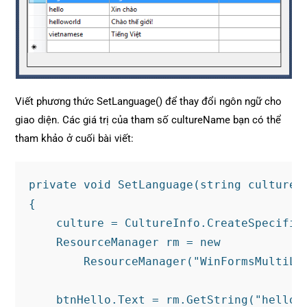
Viết phương thức SetLanguage() để thay đổi ngôn ngữ cho
giao diện. Các giá trị của tham số cultureName bạn có thể
tham khảo ở cuối bài viết:
private void SetLanguage(string cultureNa
{

    culture = CultureInfo.CreateSpecificC
    ResourceManager rm = new

        ResourceManager("WinFormsMultiLin
    btnHello.Text = rm.GetString("hello",