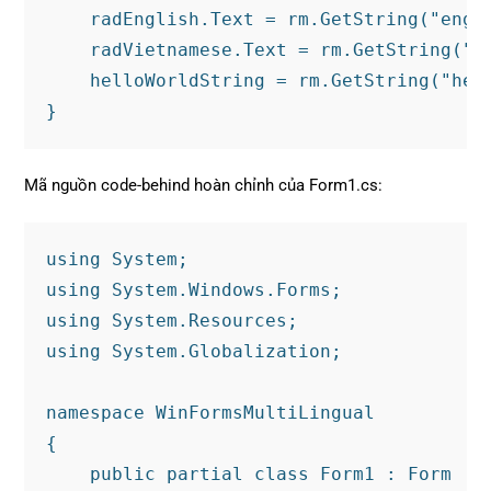
    radEnglish.Text = rm.GetString("engli
    radVietnamese.Text = rm.GetString("vi
    helloWorldString = rm.GetString("hell
}
Mã nguồn code-behind hoàn chỉnh của Form1.cs:
using System;

using System.Windows.Forms;

using System.Resources;

using System.Globalization;

namespace WinFormsMultiLingual

{

    public partial class Form1 : Form
