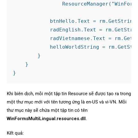
                ResourceManager("WinForm
            btnHello.Text = rm.GetString(
            radEnglish.Text = rm.GetStrin
            radVietnamese.Text = rm.GetSt
            helloWorldString = rm.GetStri
        }

    }

}
Khi biên dịch, mỗi một tập tin Resource sẽ được tạo ra trong
một thư mục mới với tên tương ứng là en-US và vi-VN. Mỗi
thư mục này sẽ chứa một tập tin có tên
WinFormsMultiLingual.resources.dll
.
Kết quả: