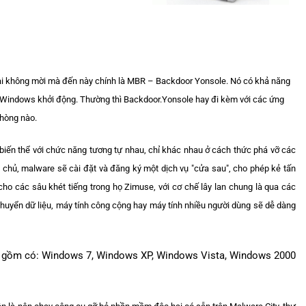
ại không mời mà đến này chính là MBR – Backdoor Yonsole. Nó có khả năng
n Windows khởi động. Thường thì Backdoor.Yonsole hay đi kèm với các ứng
hòng nào.
 biến thể với chức năng tương tự nhau, chỉ khác nhau ở cách thức phá vỡ các
chủ, malware sẽ cài đặt và đăng ký một dịch vụ "cửa sau", cho phép kẻ tấn
cho các sâu khét tiếng trong họ Zimuse, với cơ chế lây lan chung là qua các
 chuyển dữ liệu, máy tính công cộng hay máy tính nhiều người dùng sẽ dễ dàng
e gồm có: Windows 7, Windows XP, Windows Vista, Windows 2000