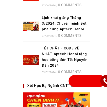
0 COMMENTS
17/06/2024
/
Lịch khai giảng Tháng
3/2024: Chuyển mình Bứt
phá cùng Aptech Hanoi
0 COMMENTS
27/02/2024
/
TẾT CHẤT – CODE VỀ
NHẤT. Aptech Hanoi tặng
học bổng đón Tết Nguyên
Đán 2024
0 COMMENTS
05/02/2024
/
Xét Học Bạ Ngành CNTT 2023