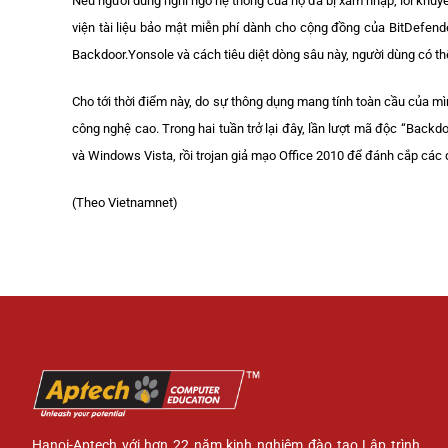
Nếu người dùng nghi ngờ hệ thống của họ đã bị xâm nhập, lời khuy
viện tài liệu bảo mật miễn phí dành cho cộng đồng của BitDefende
Backdoor.Yonsole và cách tiêu diệt dòng sâu này, người dùng có th
Cho tới thời điểm này, do sự thông dụng mang tính toàn cầu của m
công nghệ cao. Trong hai tuần trở lại đây, lần lượt mã độc “Back
và Windows Vista, rồi trojan giả mạo Office 2010 để đánh cắp các dữ
(Theo Vietnamnet)
Hanoi-Aptech với hơn 22 năm kinh nghiệm đào tạo Lập trình