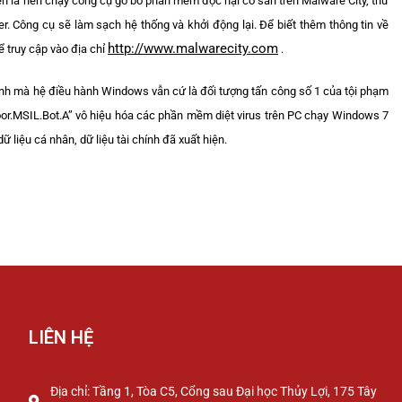
ên là nên chạy công cụ gỡ bỏ phần mềm độc hại có sẵn trên Malware City, thư
r. Công cụ sẽ làm sạch hệ thống và khởi động lại. Để biết thêm thông tin về
http://www.malwarecity.com
ể truy cập vào địa chỉ
.
ình mà hệ điều hành Windows vẫn cứ là đối tượng tấn công số 1 của tội phạm
door.MSIL.Bot.A” vô hiệu hóa các phần mềm diệt virus trên PC chạy Windows 7
 liệu cá nhân, dữ liệu tài chính đã xuất hiện.
LIÊN HỆ
Địa chỉ: Tầng 1, Tòa C5, Cổng sau Đại học Thủy Lợi, 175 Tây