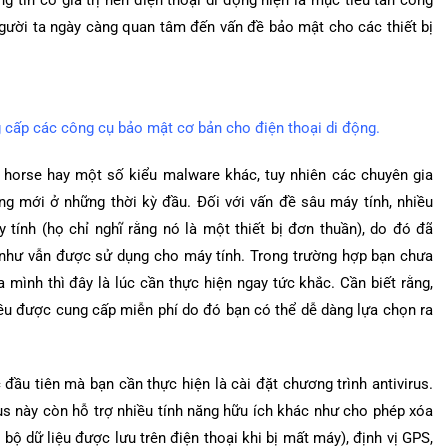
 tin có giá trị nên điện thoại di động hiện là mục tiêu tấn công
 người ta ngày càng quan tâm đến vấn đề bảo mật cho các thiết bị
 cấp các công cụ bảo mật cơ bản cho điện thoại di động.
n horse hay một số kiểu malware khác, tuy nhiên các chuyên gia
ng mới ở những thời kỳ đầu. Đối với vấn đề sâu máy tính, nhiều
tính (họ chỉ nghĩ rằng nó là một thiết bị đơn thuần), do đó đã
như vẫn được sử dụng cho máy tính. Trong trường hợp bạn chưa
mình thì đây là lúc cần thực hiện ngay tức khắc. Cần biết rằng,
ều được cung cấp miễn phí do đó bạn có thể dễ dàng lựa chọn ra
đầu tiên mà bạn cần thực hiện là cài đặt chương trình antivirus.
us này còn hỗ trợ nhiều tính năng hữu ích khác như cho phép xóa
 bộ dữ liệu được lưu trên điện thoại khi bị mất máy), định vị GPS,