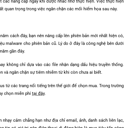
t các nâng cấp ngay khi được nhắc nhở thực hiện. Việc thực hiện
rất quan trọng trong việc ngăn chặn các mối hiểm họa sau này.
năm cách đây, bạn nên nâng cấp lên phiên bản mới nhất hiện có,
iệu malware cho phiên bản cũ. Lý do ở đây là công nghệ bên dưới
 năm gần đây.
nay không chỉ dựa vào các file nhận dạng dấu hiệu truyền thống.
n và ngăn chặn sự tiêm nhiễm từ khi còn chưa ai biết.
s từ các trang nổi tiếng trên thế giới để chọn mua. Trong trường
ùy chọn miễn phí
tại đây
.
n nhạy cảm chẳng hạn như địa chỉ email, ảnh, danh sách liên lạc,