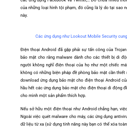
các ứng dụng Facebook và Twitter,… Do chứa nhiều thông
của những loại hình tội phạm, đó cũng là lý do tại sao
này.
Các ứng dụng như Lookout Mobile Security cung
Điện thoại Android đã gặp phải sự tấn công của Troja
bảo mật cho rằng malware dành cho các thiết bị di độ
người không nghĩ điện thoại của họ như một chiếc máy 
không có những biện pháp đề phòng bảo mật cần thiết 
download ứng dụng bảo mật cho điện thoại Android của 
hầu hết các ứng dụng bảo mật cho điện thoại di động đ
cho mình một sản phẩm thích hợp.
Nếu sở hữu một điện thoại như Android chẳng hạn, việc 
Ngoài việc quét malware cho máy, các ứng dụng antivir
dữ liệu từ xa (sử dụng tính năng này bạn có thể xóa toàn