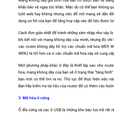
Mạng không dây gia đình của bạn có được bảo vệ bằng 
khẩu bảo vệ ngay tức khắc. Mặc dù có thể bạn không q
lướt web hay không nhưng việc để mở mạng sẽ dẫn đến r
dụng sơ hở của bạn để tăng truy cập vào dữ liệu được lư
Cách đơn giản nhất để tránh những xâm nhập như vậy l
khi kết nối với mạng không dây của mình, nhưng đó chỉ l
các router không dây hỗ trợ các chuẩn mã hóa WEP, W
WPA2 là tốt hơn cả vì các chuẩn mã hóa này sẽ cung c
Một phương pháp khác ở đây là thiết lập sao cho route
hóa, mạng không dây của bạn sẽ ở trạng thái “tàng hình”
bạn mới có thể tìm ra nó. Thủ tục để thực hiện việc nà
Bạn hãy kiểm tra tài liệu của router để có thêm các hướn
3. Mã hóa ổ cứng
Ổ đĩa cứng và các ổ USB là những kho báu lưu trữ rất n