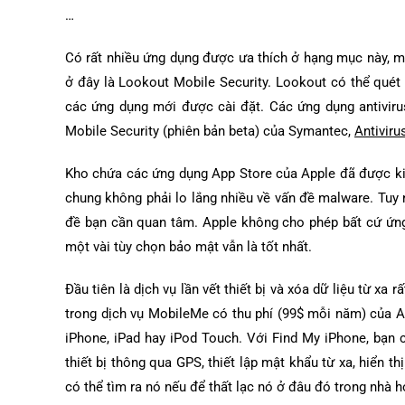
…
Có rất nhiều ứng dụng được ưa thích ở hạng mục này, m
ở đây là Lookout Mobile Security. Lookout có thể quét
các ứng dụng mới được cài đặt. Các ứng dụng antivir
Mobile Security (phiên bản beta) của Symantec,
Antiviru
Kho chứa các ứng dụng App Store của Apple đã được ki
chung không phải lo lắng nhiều về vấn đề malware. Tuy 
đề bạn cần quan tâm. Apple không cho phép bất cứ ứng 
một vài tùy chọn bảo mật vẫn là tốt nhất.
Đầu tiên là dịch vụ lần vết thiết bị và xóa dữ liệu từ xa
trong dịch vụ MobileMe có thu phí (99$ mỗi năm) của A
iPhone, iPad hay iPod Touch. Với Find My iPhone, bạn có
thiết bị thông qua GPS, thiết lập mật khẩu từ xa, hiển 
có thể tìm ra nó nếu để thất lạc nó ở đâu đó trong nhà 