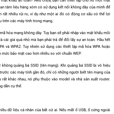
mật khẩu an toàn? Nếu chưa, bạn cần thiết lập cho nó một mật
uan tâm liệu hàng xóm có sử dụng kết nối không dây của mình để
ất nhiều rủi ro, ví dụ như một ai đó có động cơ xấu có thể lợi
u trên các máy tính trong mạng.
à mã hóa mạng không dây. Tuy bạn sẽ phải nhập vào mật khẩu mỗi
à cái giá quá nhỏ mà bạn phải trả để đổi lấy sự an toàn. Hầu hết
PA và WPA2. Tuy nhiên sử dụng các thiết lập mã hóa WPA hoặc
ấp mức bảo mật cao hơn nhiều so với chuẩn WEP.
r không quảng bá SSID (tên mạng). Khi quảng bá SSID bị vô hiệu
 trước các máy tính gần đó, chỉ có những người biết tên mạng của
y rất khác nhau, nó phụ thuộc vào model và nhà sản xuất router.
g dẫn cụ thể.
hiều dữ liệu cá nhân của bất cứ ai. Nếu mất ổ USB, ổ cứng ngoài