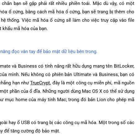
 chắn bạn sẽ gặp phải rất nhiều phiền toái. Mặc dù vậy, có một
 hóa ổ cứng, bằng cách mã hóa ổ cứng, bạn sẽ trang bị thêm cho
hệ thống. Việc mã hóa ổ cứng sẽ làm cho việc truy cập vào file
ật khẩu mã hóa của bạn.
năng đọc vân tay để bảo mật dữ liệu bên trong.
mate và Business có tính năng rất hữu dụng mang tên BitLocker,
của mình. Nếu không có phiên bản Ultimate và Business, bạn có
 chẳng hạn như
TrueCrypt
, đây là một công cụ miễn phí, mã nguồn
y một phần của ổ đĩa. Những người dùng Mac OS X có thể sử dụng
thư mục home của máy tính Mac; trong đó bản Lion cho phép mã
goài hay ổ USB có trang bị các công cụ mã hóa. Một trong số các
ay để tăng cường độ bảo mật.