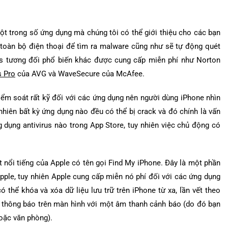
ột trong số ứng dụng mà chúng tôi có thể giới thiệu cho các bạn
 toàn bộ điện thoại để tìm ra malware cũng như sẽ tự động quét
us tương đối phổ biến khác được cung cấp miễn phí như Norton
s Pro
của AVG và Wave­Secure của McAfee.
ểm soát rất kỹ đối với các ứng dụng nên người dùng iPhone nhìn
nhiên bất kỳ ứng dụng nào đều có thể bị crack và đó chính là vấn
dụng antivirus nào trong App Store, tuy nhiên việc chủ động có
 rất nổi tiếng của Apple có tên gọi Find My iPhone. Đây là một phần
pple, tuy nhiên Apple cung cấp miễn nó phí đối với các ứng dụng
 thể khóa và xóa dữ liệu lưu trữ trên iPhone từ xa, lần vết theo
thị thông báo trên màn hình với một âm thanh cảnh báo (do đó bạn
hoặc văn phòng).