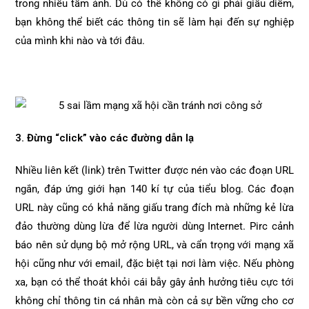
trong nhiều tấm ảnh. Dù có thể không có gì phải giấu diếm,
bạn không thể biết các thông tin sẽ làm hại đến sự nghiệp
của mình khi nào và tới đâu.
3. Đừng “click” vào các đường dẫn lạ
Nhiều liên kết (link) trên Twitter được nén vào các đoạn URL
ngắn, đáp ứng giới hạn 140 kí tự của tiểu blog. Các đoạn
URL này cũng có khả năng giấu trang đích mà những kẻ lừa
đảo thường dùng lừa để lừa người dùng Internet. Pirc cảnh
báo nên sử dụng bộ mở rộng URL, và cẩn trọng với mạng xã
hội cũng như với email, đặc biệt tại nơi làm việc. Nếu phòng
xa, bạn có thể thoát khỏi cái bẫy gây ảnh hưởng tiêu cực tới
không chỉ thông tin cá nhân mà còn cả sự bền vững cho cơ