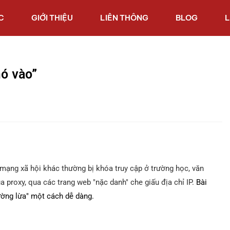
C
GIỚI THIỆU
LIÊN THÔNG
BLOG
L
hó vào”
mạng xã hội khác thường bị khóa truy cập ở trường học, văn
a proxy, qua các trang web "nặc danh" che giấu địa chỉ IP.
Bài
tường lừa" một cách dễ dàng.