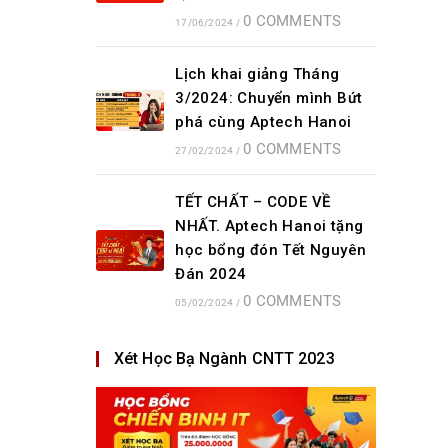
0 COMMENTS
17/06/2024
/
Lịch khai giảng Tháng
3/2024: Chuyển mình Bứt
phá cùng Aptech Hanoi
0 COMMENTS
27/02/2024
/
TẾT CHẤT – CODE VỀ
NHẤT. Aptech Hanoi tặng
học bổng đón Tết Nguyên
Đán 2024
0 COMMENTS
05/02/2024
/
Xét Học Bạ Ngành CNTT 2023