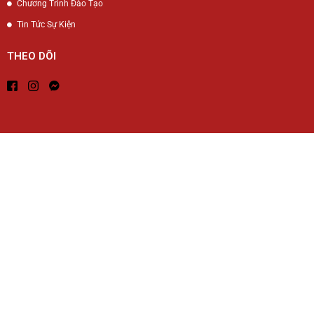
Chương Trình Đào Tạo
Tin Tức Sự Kiện
THEO DÕI