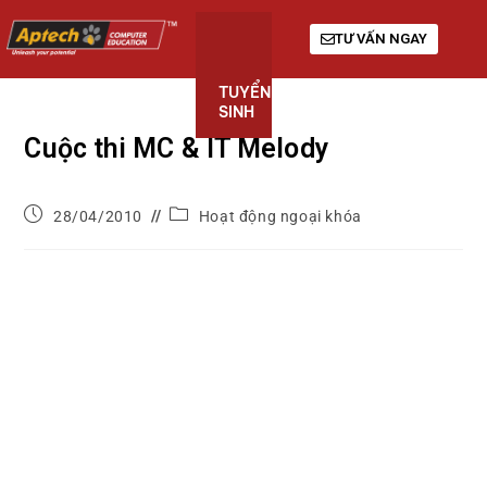
TƯ VẤN NGAY
TUYỂN
KHÓA
GIỚI
SINH
HỌC
THIỆU
Cuộc thi MC & IT Melody
28/04/2010
Hoạt động ngoại khóa