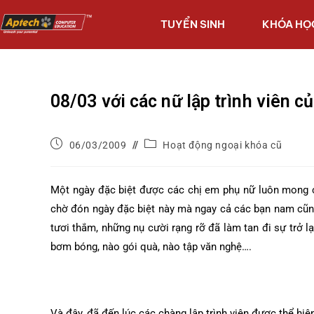
TUYỂN SINH
KHÓA HỌ
08/03 với các nữ lập trình viên 
06/03/2009
Hoạt động ngoại khóa cũ
Một ngày đặc biệt được các chị em phụ nữ luôn mong 
chờ đón ngày đặc biệt này mà ngay cả các bạn nam cũn
tươi thắm, những nụ cười rạng rỡ đã làm tan đi sự trở lạ
bơm bóng, nào gói quà, nào tập văn nghệ….
Và đây, đã đến lúc các chàng lập trình viên được thể hiệ