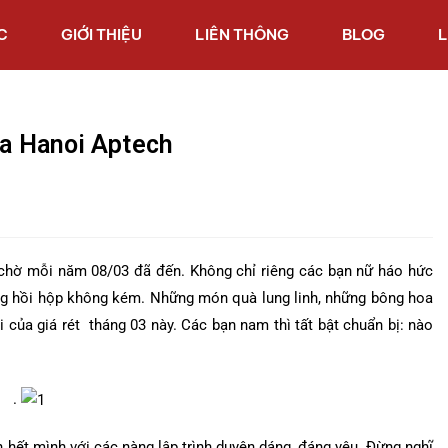
C
GIỚI THIỆU
LIÊN THÔNG
BLOG
L
của Hanoi Aptech
chờ mỗi năm 08/03 đã đến. Không chỉ riêng các bạn nữ háo hức
g hồi hộp không kém. Những món quà lung linh, những bông hoa
i của giá rét tháng 03 này. Các bạn nam thì tất bật chuẩn bị: nào
.
n hết mình với các nàng lập trình duyên dáng, đáng yêu. Đừng nghĩ