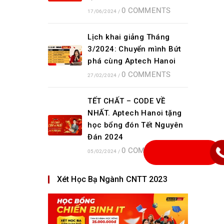
0 COMMENTS
17/06/2024
/
Lịch khai giảng Tháng
3/2024: Chuyển mình Bứt
phá cùng Aptech Hanoi
0 COMMENTS
27/02/2024
/
TẾT CHẤT – CODE VỀ
NHẤT. Aptech Hanoi tặng
học bổng đón Tết Nguyên
Đán 2024
0 COMMENTS
05/02/2024
/
Xét Học Bạ Ngành CNTT 2023