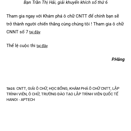
Bạn Trần Thị Hải, giải khuyến khích số thứ 6
Tham gia ngay với Khám phá ô chữ CNTT để chính bạn sẽ
trở thành người chiến thắng cùng chúng tôi ! Tham gia ô chữ
CNNT số 7
tại đây
Thể lệ cuộc thi
tại đây
P.Hằng
CNTT
GIẢI Ô CHỮ
HỌC BỔNG
KHÁM PHÁ Ô CHỮ CNTT
LẬP
TAGS
:
,
,
,
,
TRÌNH VIÊN
Ô CHỮ
TRƯỜNG ĐÀO TẠO LẬP TRÌNH VIÊN QUỐC TẾ
,
,
HANOI - APTECH