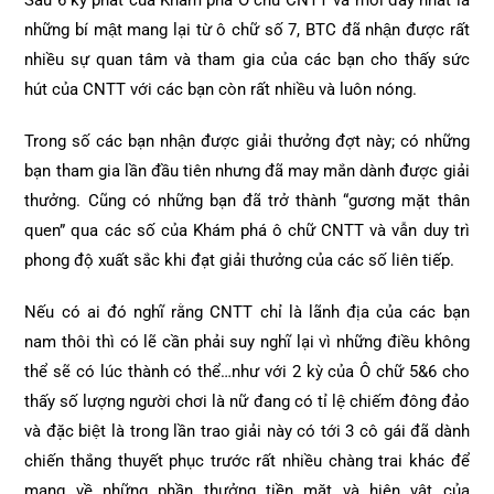
Sau 6 kỳ phát của Khám phá Ô chữ CNTT và mới đây nhất là
những bí mật mang lại từ ô chữ số 7, BTC đã nhận được rất
nhiều sự quan tâm và tham gia của các bạn cho thấy sức
hút của CNTT với các bạn còn rất nhiều và luôn nóng.
Trong số các bạn nhận được giải thưởng đợt này; có những
bạn tham gia lần đầu tiên nhưng đã may mắn dành được giải
thưởng. Cũng có những bạn đã trở thành “gương mặt thân
quen” qua các số của Khám phá ô chữ CNTT và vẫn duy trì
phong độ xuất sắc khi đạt giải thưởng của các số liên tiếp.
Nếu có ai đó nghĩ rằng CNTT chỉ là lãnh địa của các bạn
nam thôi thì có lẽ cần phải suy nghĩ lại vì những điều không
thể sẽ có lúc thành có thể…như với 2 kỳ của Ô chữ 5&6 cho
thấy số lượng người chơi là nữ đang có tỉ lệ chiếm đông đảo
và đặc biệt là trong lần trao giải này có tới 3 cô gái đã dành
chiến thắng thuyết phục trước rất nhiều chàng trai khác để
mang về những phần thưởng tiền mặt và hiện vật của